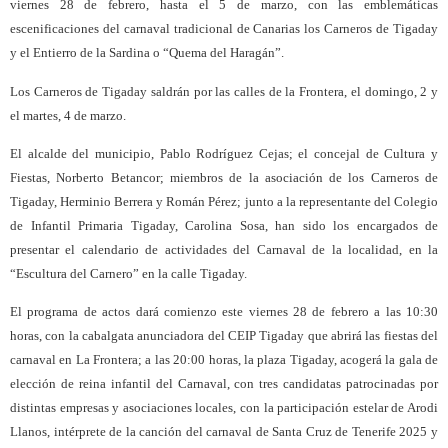
viernes 28 de febrero, hasta el 5 de marzo, con las emblemáticas
escenificaciones del carnaval tradicional de Canarias los Carneros de Tigaday
y el Entierro de la Sardina o “Quema del Haragán”.
Los Carneros de Tigaday saldrán por las calles de la Frontera, el domingo, 2 y
el martes, 4 de marzo.
El alcalde del municipio, Pablo Rodríguez Cejas; el concejal de Cultura y
Fiestas, Norberto Betancor; miembros de la asociación de los Carneros de
Tigaday, Herminio Berrera y Román Pérez; junto a la representante del Colegio
de Infantil Primaria Tigaday, Carolina Sosa, han sido los encargados de
presentar el calendario de actividades del Carnaval de la localidad, en la
“Escultura del Carnero” en la calle Tigaday.
El programa de actos dará comienzo este viernes 28 de febrero a las 10:30
horas, con la cabalgata anunciadora del CEIP Tigaday que abrirá las fiestas del
carnaval en La Frontera; a las 20:00 horas, la plaza Tigaday, acogerá la gala de
elección de reina infantil del Carnaval, con tres candidatas patrocinadas por
distintas empresas y asociaciones locales, con la participación estelar de Arodi
Llanos, intérprete de la canción del carnaval de Santa Cruz de Tenerife 2025 y