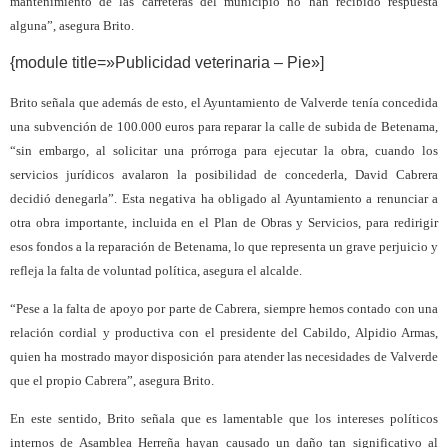
mantenimiento de las carreteras del municipio no han recibido respuesta
alguna”, asegura Brito.
{module title=»Publicidad veterinaria – Pie»]
Brito señala que además de esto, el Ayuntamiento de Valverde tenía concedida
una subvención de 100.000 euros para reparar la calle de subida de Betenama,
“sin embargo, al solicitar una prórroga para ejecutar la obra, cuando los
servicios jurídicos avalaron la posibilidad de concederla, David Cabrera
decidió denegarla”. Esta negativa ha obligado al Ayuntamiento a renunciar a
otra obra importante, incluida en el Plan de Obras y Servicios, para redirigir
esos fondos a la reparación de Betenama, lo que representa un grave perjuicio y
refleja la falta de voluntad política, asegura el alcalde.
“Pese a la falta de apoyo por parte de Cabrera, siempre hemos contado con una
relación cordial y productiva con el presidente del Cabildo, Alpidio Armas,
quien ha mostrado mayor disposición para atender las necesidades de Valverde
que el propio Cabrera”, asegura Brito.
En este sentido, Brito señala que es lamentable que los intereses políticos
internos de Asamblea Herreña hayan causado un daño tan significativo al