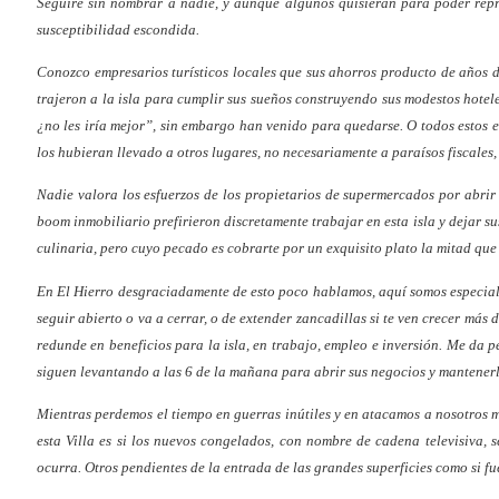
Seguiré sin nombrar a nadie, y aunque algunos quisieran para poder rep
susceptibilidad escondida.
Conozco empresarios turísticos locales que sus ahorros producto de años d
trajeron a la isla para cumplir sus sueños construyendo sus modestos hotel
¿no les iría mejor”, sin embargo han venido para quedarse. O todos estos e
los hubieran llevado a otros lugares, no necesariamente a paraísos fiscales
Nadie valora los esfuerzos de los propietarios de supermercados por abrir
boom inmobiliario prefirieron discretamente trabajar en esta isla y dejar su
culinaria, pero cuyo pecado es cobrarte por un exquisito plato la mitad que 
En El Hierro desgraciadamente de esto poco hablamos, aquí somos especialista
seguir abierto o va a cerrar, o de extender zancadillas si te ven crecer más
redunde en beneficios para la isla, en trabajo, empleo e inversión. Me da p
siguen levantando a las 6 de la mañana para abrir sus negocios y mantenerl
Mientras perdemos el tiempo en guerras inútiles y en atacamos a nosotros m
esta Villa es si los nuevos congelados, con nombre de cadena televisiva,
ocurra. Otros pendientes de la entrada de las grandes superficies como si fu