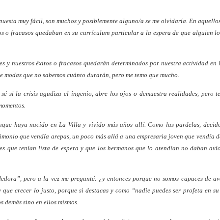
puesta muy fácil, son muchos y posiblemente alguno/a se me olvidaría. En aquello
os o fracasos quedaban en su currículum particular a la espera de que alguien l
les y nuestros éxitos o fracasos quedarán determinados por nuestra actividad en 
 o de modas que no sabemos cuánto durarán, pero me temo que mucho.
sé si la crisis agudiza el ingenio, abre los ojos o demuestra realidades, pero 
 momentos.
que haya nacido en La Villa y vivido más años allí. Como las pardelas, decido
rimonio que vendía arepas, un poco más allá a una empresaria joven que vendía d
entes que tenían lista de espera y que los hermanos que lo atendían no daban aví
dedora”, pero a la vez me pregunté: ¿y entonces porque no somos capaces de av
que crecer lo justo, porque si destacas y como “nadie puedes ser profeta en su 
 demás sino en ellos mismos.