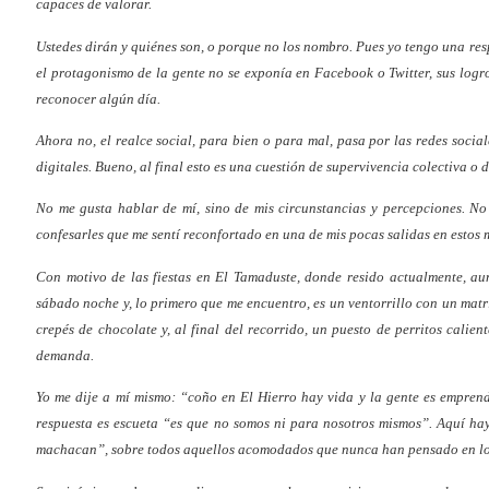
capaces de valorar.
Ustedes dirán y quiénes son, o porque no los nombro. Pues yo tengo una res
el protagonismo de la gente no se exponía en Facebook o Twitter, sus logr
reconocer algún día.
Ahora no, el realce social, para bien o para mal, pasa por las redes socia
digitales. Bueno, al final esto es una cuestión de supervivencia colectiva
No me gusta hablar de mí, sino de mis circunstancias y percepciones. No 
confesarles que me sentí reconfortado en una de mis pocas salidas en estos
Con motivo de las fiestas en El Tamaduste, donde resido actualmente, aun
sábado noche y, lo primero que me encuentro, es un ventorrillo con un mat
crepés de chocolate y, al final del recorrido, un puesto de perritos cali
demanda.
Yo me dije a mí mismo: “coño en El Hierro hay vida y la gente es empren
respuesta es escueta “es que no somos ni para nosotros mismos”. Aquí hay 
machacan”, sobre todos aquellos acomodados que nunca han pensado en los