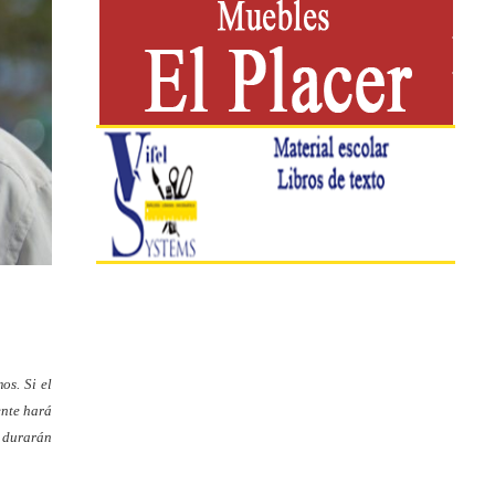
os. Si el
ente hará
s durarán