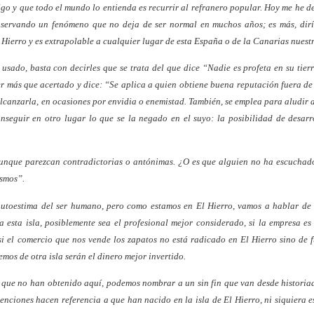
go y que todo el mundo lo entienda es recurrir al refranero popular. Hoy me he d
observando un fenómeno que no deja de ser normal en muchos años; es más, dir
l Hierro y es extrapolable a cualquier lugar de esta España o de la Canarias nuest
 usado, basta con decirles que se trata del que dice “Nadie es profeta en su tier
er más que acertado y dice: “Se aplica a quien obtiene buena reputación fuera de
lcanzarla, en ocasiones por envidia o enemistad. También, se emplea para aludir 
seguir en otro lugar lo que se la negado en el suyo: la posibilidad de desarr
 aunque parezcan contradictorias o antónimas. ¿O es que alguien no ha escucha
ismos”.
autoestima del ser humano, pero como estamos en El Hierro, vamos a hablar de
a esta isla, posiblemente sea el profesional mejor considerado, si la empresa es
si el comercio que nos vende los zapatos no está radicado en El Hierro sino de f
mos de otra isla serán el dinero mejor invertido.
 que no han obtenido aquí, podemos nombrar a un sin fin que van desde historia
rvenciones hacen referencia a que han nacido en la isla de El Hierro, ni siquiera 