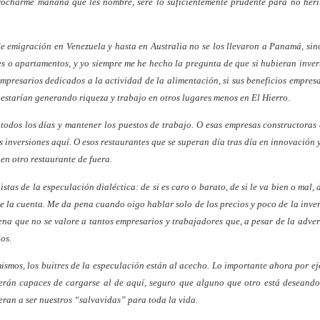
rocharme mañana que les nombre, seré lo suficientemente prudente para no her
e emigración en Venezuela y hasta en Australia no se los llevaron a Panamá, sin
es o apartamentos, y yo siempre me he hecho la pregunta de que si hubieran inver
mpresarios dedicados a la actividad de la alimentación, si sus beneficios empresa
, estarían generando riqueza y trabajo en otros lugares menos en El Hierro.
 todos los días y mantener los puestos de trabajo. O esas empresas constructoras
s inversiones aquí. O esos restaurantes que se superan día tras día en innovación 
en otro restaurante de fuera.
s de la especulación dialéctica: de si es caro o barato, de si le va bien o mal, d
 de la cuenta. Me da pena cuando oigo hablar solo de los precios y poco de la inve
ena que no se valore a tantos empresarios y trabajadores que, a pesar de la adver
os.
ismos, los buitres de la especulación están al acecho. Lo importante ahora por e
 serán capaces de cargarse al de aquí, seguro que alguno que otro está deseand
eran a ser nuestros “salvavidas” para toda la vida.