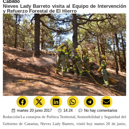
Cabildo
Nieves Lady Barreto visita al Equipo de Intervención
y Refuerzo Forestal de El Hierro
martes 20 junio 2017
14:24
No hay comentarios
Redacción/La consejera de Política Territorial, Sostenibilidad y Seguridad del
Gobierno de Canarias, Nieves Lady Barreto, visitó hoy martes 20 de junio,