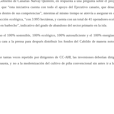
l Gobierno de Canarias Narvay Quintero, en respuesta a una pregunta sobre el pro
 que “esta iniciativa cuenta con todo el apoyo del Ejecutivo canario, que desa
os dentro de sus competencias”; mientras al mismo tiempo se atrevía a asegurar en
ducción ecológica, “con 3.995 hectáreas, y cuenta con un total de 41 operadores eco
en barbecho”, indicativo del grado de abandono del sector primario en la isla.
urso el 100% sostenible, 100% ecológico, 100% autosuficiente y el 100% energías
s cara a la prensa para después distribuir los fondos del Cabildo de manera not
 tantas veces repetido por dirigentes de CC-AHI, las inversiones deberían dirig
hausta, y no a la modernización del cultivo de piña convencional sin antes ir a la