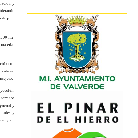
ración y
siderando
s de piña
8.000 m2,
 material
ación con
e calidad
nsejero.
oyección,
 terrenos
general y
itudes y
ola y de