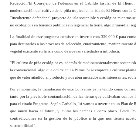
Redacción/El Consejero de Podemos en el Cabildo Insular de El Hierro, 
modernización del cultivo de la piña tropical en la isla de El Hierro con la
“incoherente defender el proyecto de isla sostenible y ecológica mientras se
no ecológicos en terrenos públicos sin regenerar la tierra, algo primordial se
La finalidad de este programa consiste en invertir esos 350.000 € para cons
para destinarlos a los procesos de selección, enraizamiento, mantenimiento de
vegetal existente en la isla como de nuevas variedades a introducir.
“El cultivo de piña ecológica es, además de medioambientalmente sostenible
la convencional, algo que ocurre en La Palma. Si se empieza a cultivar plant
que dé valor añadido al producto y nos abra mercados más interesantes, sobr
Por el momento, la tramitación de este Convenio ya ha tenido como consec
tanto por la previsible contaminación de las tierras que cultivaban con los f
para el citado Programa. Según Carballo, “si vamos a invertir en un Plan de 
que miren hacia el futuro, y evitar los parches a corto plazo. Desde 
contradicciones en la gestión de lo público a la que nos tienen aco
sostenibilidad”.