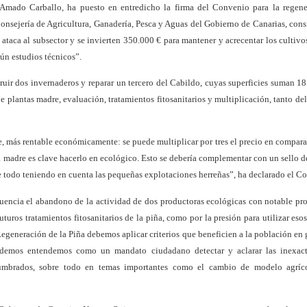
Amado Carballo, ha puesto en entredicho la firma del Convenio para la regene
 Consejería de Agricultura, Ganadería, Pesca y Aguas del Gobierno de Canarias, con
 ataca al subsector y se invierten 350.000 € para mantener y acrecentar los cultivo
gún estudios técnicos”.
truir dos invernaderos y reparar un tercero del Cabildo, cuyas superficies suman 1
 plantas madre, evaluación, tratamientos fitosanitarios y multiplicación, tanto del
, más rentable económicamente: se puede multiplicar por tres el precio en compar
a madre es clave hacerlo en ecológico. Esto se debería complementar con un sello d
e todo teniendo en cuenta las pequeñas explotaciones herreñas”, ha declarado el Co
uencia el abandono de la actividad de dos productoras ecológicas con notable pr
uturos tratamientos fitosanitarios de la piña, como por la presión para utilizar esos
Regeneración de la Piña debemos aplicar criterios que beneficien a la población en 
Podemos entendemos como un mandato ciudadano detectar y aclarar las inexact
stumbrados, sobre todo en temas importantes como el cambio de modelo agríc