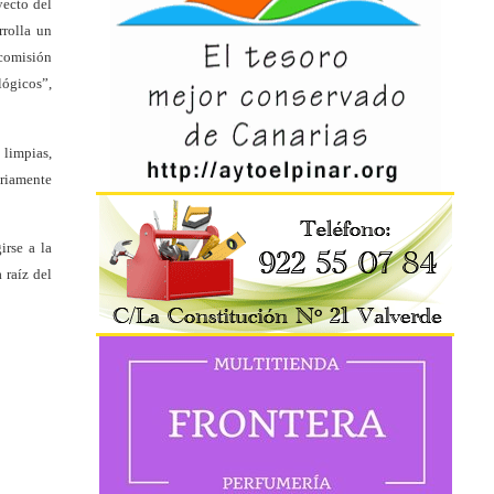
yecto del
rrolla un
 comisión
lógicos”,
 limpias,
oriamente
irse a la
 raíz del