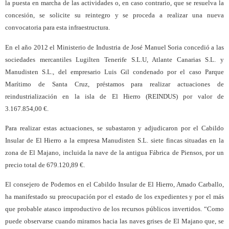
la puesta en marcha de las actividades o, en caso contrario, que se resuelva la
concesión, se solicite su reintegro y se proceda a realizar una nueva
convocatoria para esta infraestructura.
En el año 2012 el Ministerio de Industria de José Manuel Soria concedió a las
sociedades mercantiles Lugilten Tenerife S.L.U, Atlante Canarias S.L. y
Manudisten S.L., del empresario Luis Gil condenado por el caso Parque
Marítimo de Santa Cruz, préstamos para realizar actuaciones de
reindustrialización en la isla de El Hierro (REINDUS) por valor de
3.167.854,00 €.
Para realizar estas actuaciones, se subastaron y adjudicaron por el Cabildo
Insular de El Hierro a la empresa Manudisten S.L. siete fincas situadas en la
zona de El Majano, incluida la nave de la antigua Fábrica de Piensos, por un
precio total de 679.120,89 €.
El consejero de Podemos en el Cabildo Insular de El Hierro, Amado Carballo,
ha manifestado su preocupación por el estado de los expedientes y por el más
que probable atasco improductivo de los recursos públicos invertidos. “Como
puede observarse cuando miramos hacia las naves grises de El Majano que, se