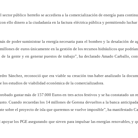
 sector público herreño se accediera a la comercialización de energía para contin
con ello dinero a la ciudadanía en la factura eléctrica pública y permitiendo luchar 
más de poder suministrar la energía necesaria para el bombeo y la desalación de a
llones de euros únicamente en la gestión de los recursos hidráulicos que podrían
da de la gente y en generar puestos de trabajo”, ha declarado Amado Carballo, con
edro Sánchez, reconoció que era viable su creación tras haber analizado la docu
e los estudios de viabilidad económica de la comercializadora.
robado gastar más de 157.000 Euros en tres actos festivos y se ha constatado un 
gusto. Cuando recuerdas los 14 millones de Gorona devueltos a la banca anticipad
bate sobre el proyecto de isla que queremos se vuelve imposible”, ha manifestado Ca
l apoyar los PGE asegurando que sirven para impulsar las energías renovables, y q