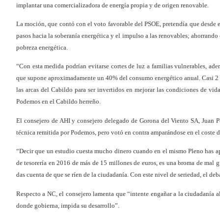
implantar una comercializadora de energía propia y de origen renovable.
La moción, que contó con el voto favorable del PSOE, pretendía que desde el
pasos hacia la soberanía energética y el impulso a las renovables; ahorrando 
pobreza energética.
“Con esta medida podrían evitarse cortes de luz a familias vulnerables, ade
que supone aproximadamente un 40% del consumo energético anual. Casi 2 mi
las arcas del Cabildo para ser invertidos en mejorar las condiciones de vi
Podemos en el Cabildo herreño.
El consejero de AHI y consejero delegado de Gorona del Viento SA, Juan P
técnica remitida por Podemos, pero votó en contra amparándose en el coste d
“Decir que un estudio cuesta mucho dinero cuando en el mismo Pleno has ap
de tesorería en 2016 de más de 15 millones de euros, es una broma de mal 
das cuenta de que se ríen de la ciudadanía. Con este nivel de seriedad, el de
Respecto a NC, el consejero lamenta que “intente engañar a la ciudadanía a
donde gobierna, impida su desarrollo”.