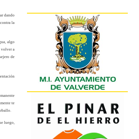
uar dando
contra la
gua, algo
 volver a
sejero de
mentación
remanente
amente te
rballo.
ue luego,