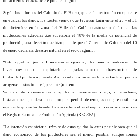
de, al menos, el 30% de ese potencial agrícola.
Según los informes del Cabildo de El Hierro, que es la institución competente
en evaluar los daños, los fuertes vientos que tuvieron lugar entre el 23 y el 31
de diciembre en la zona del Valle del Golfo ocasionaron daños en las
producciones agrícolas que superaban el 40% de la media de potencial de
producción, una afección que hizo posible que el Consejo de Gobierno del 16
de enero declarara desastre natural en el sector agrario.
“Esto significa que la Consejería otorgará ayudas para la realización de
inversiones tanto en explotaciones agrarias como en infraestructuras de
titularidad pública o privada. Así, las administraciones locales también podrán
acogerse a estos fondos”, precisó Quintero.
Se trata de subvenciones dirigidas a inversiones -riego, invernaderos,
instalaciones ganaderas…etc.-, no para pérdida de renta, es decir, se destinar a
reponer lo que se ha dañado. Para acceder a ellas el requisito es estar inscrito en
el Registro General de Producción Agrícola (REGEPA).
“La intención es iniciar el trámite de estas ayudas lo antes posible para que el
daño económico de los productores sea el menor posible, aunque somos