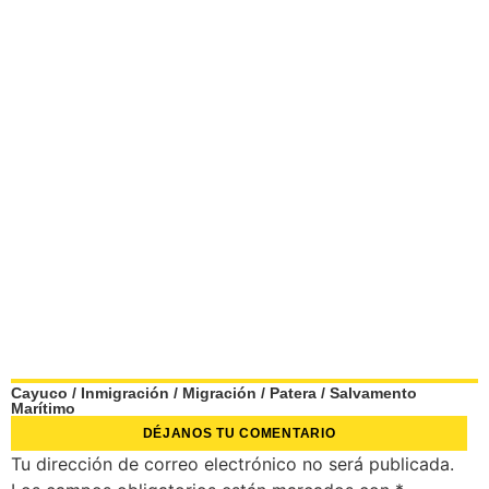
Cayuco
/
Inmigración
/
Migración
/
Patera
/
Salvamento
Marítimo
DÉJANOS TU COMENTARIO
Tu dirección de correo electrónico no será publicada.