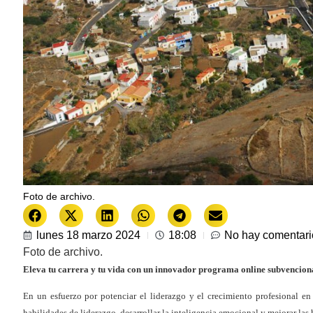
Foto de archivo.
lunes 18 marzo 2024
18:08
No hay comentari
Foto de archivo.
Eleva tu carrera y tu vida con un innovador programa online subvencion
En un esfuerzo por potenciar el liderazgo y el crecimiento profesional en
habilidades de liderazgo, desarrollar la inteligencia emocional y mejorar las 