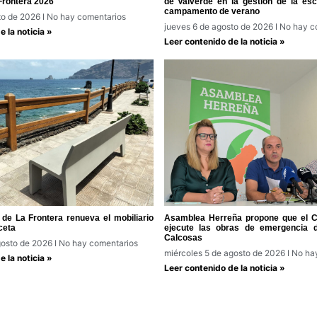
Frontera 2026
de Valverde en la gestión de la escu
campamento de verano
to de 2026
No hay comentarios
jueves 6 de agosto de 2026
No hay c
 la noticia »
Leer contenido de la noticia »
de La Frontera renueva el mobiliario
Asamblea Herreña propone que el Ca
ceta
ejecute las obras de emergencia 
Calcosas
gosto de 2026
No hay comentarios
miércoles 5 de agosto de 2026
No hay
 la noticia »
Leer contenido de la noticia »