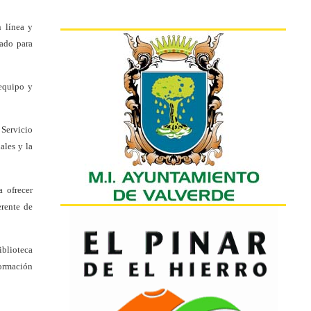
 línea y
zado para
 equipo y
 Servicio
ales y la
 ofrecer
erente de
iblioteca
formación