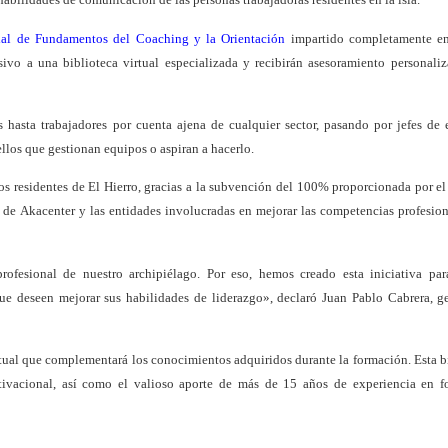
ial de Fundamentos del Coaching y la Orientación
impartido completamente en
sivo a una biblioteca virtual especializada y recibirán asesoramiento personali
hasta trabajadores por cuenta ajena de cualquier sector, pasando por jefes de
llos que gestionan equipos o aspiran a hacerlo.
os residentes de El Hierro, gracias a la subvención del 100% proporcionada por el
e Akacenter y las entidades involucradas en mejorar las competencias profesion
fesional de nuestro archipiélago. Por eso, hemos creado esta iniciativa para
e deseen mejorar sus habilidades de liderazgo», declaró Juan Pablo Cabrera, g
rtual que complementará los conocimientos adquiridos durante la formación. Esta b
otivacional, así como el valioso aporte de más de 15 años de experiencia en 