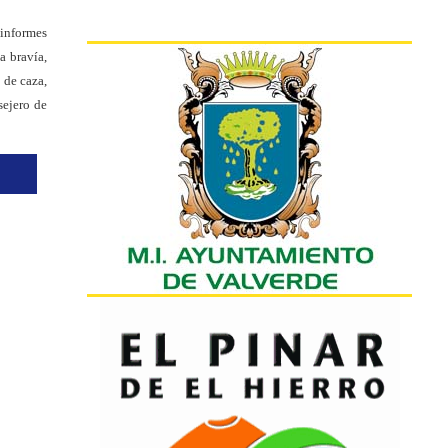
 informes
a bravía,
 de caza,
sejero de