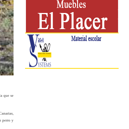
la que se
Canarias,
n perro y