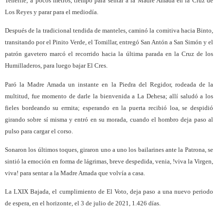
Tenerife; a pocos metros, tiempo para sentar a la Madre Amada en la Cruz de
Los Reyes y parar para el mediodía.
Después de la tradicional tendida de manteles, caminó la comitiva hacia Binto,
transitando por el Pinito Verde, el Tomillar, entregó San Antón a San Simón y el
patrón gavetero marcó el recorrido hacia la última parada en la Cruz de los
Humilladeros, para luego bajar El Cres.
Paró la Madre Amada un instante en la Piedra del Regidor, rodeada de la
multitud, fue momento de darle la bienvenida a La Dehesa; allí saludó a los
fieles bordeando su ermita; esperando en la puerta recibió loa, se despidió
girando sobre sí misma y entró en su morada, cuando el hombro deja paso al
pulso para cargar el corso.
Sonaron los últimos toques, giraron uno a uno los bailarines ante la Patrona, se
sintió la emoción en forma de lágrimas, breve despedida, venia, !viva la Virgen,
viva! para sentar a la Madre Amada que volvía a casa.
La LXIX Bajada, el cumplimiento de El Voto, deja paso a una nuevo periodo
de espera, en el horizonte, el 3 de julio de 2021, 1.426 días.