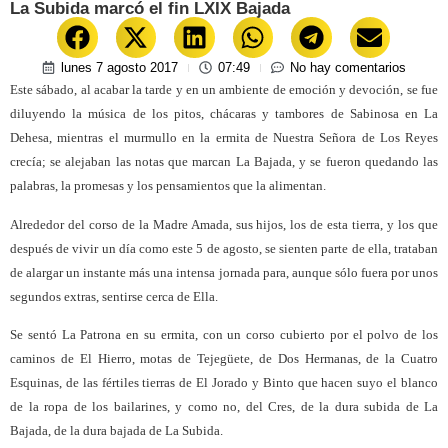
La Subida marcó el fin LXIX Bajada
lunes 7 agosto 2017
07:49
No hay comentarios
Este sábado, al acabar la tarde y en un ambiente de emoción y devoción, se fue
diluyendo la música de los pitos, chácaras y tambores de Sabinosa en La
Dehesa, mientras el murmullo en la ermita de Nuestra Señora de Los Reyes
crecía; se alejaban las notas que marcan La Bajada, y se fueron quedando las
palabras, la promesas y los pensamientos que la alimentan.
Alrededor del corso de la Madre Amada, sus hijos, los de esta tierra, y los que
después de vivir un día como este 5 de agosto, se sienten parte de ella, trataban
de alargar un instante más una intensa jornada para, aunque sólo fuera por unos
segundos extras, sentirse cerca de Ella.
Se sentó La Patrona en su ermita, con un corso cubierto por el polvo de los
caminos de El Hierro, motas de Tejegüete, de Dos Hermanas, de la Cuatro
Esquinas, de las fértiles tierras de El Jorado y Binto que hacen suyo el blanco
de la ropa de los bailarines, y como no, del Cres, de la dura subida de La
Bajada, de la dura bajada de La Subida.