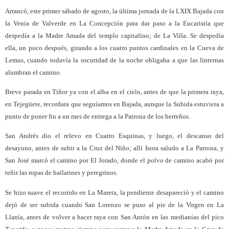
Arrancó, este primer sábado de agosto, la última jornada de la LXIX Bajada con
la Venia de Valverde en La Concepción para dar paso a la Eucaristía que
despedía a la Madre Amada del templo capitalino; de La Villa. Se despedía
ella, un poco después, girando a los cuatro puntos cardinales en la Cueva de
Lemus, cuando todavía la oscuridad de la noche obligaba a que las linternas
alumbran el camino.
Breve parada en Tiñor ya con el alba en el cielo, antes de que la primera raya,
en Tejegüete, recordara que seguíamos en Bajada, aunque la Subida estuviera a
punto de poner fin a un mes de entrega a la Patrona de los herreños.
San Andrés dio el relevo en Cuatro Esquinas, y luego, el descanso del
desayuno, antes de subir a la Cruz del Niño; allí Isora saludo a La Patrona, y
San José marcó el camino por El Jorado, donde el polvo de camino acabó por
teñir las ropas de bailarines y peregrinos.
Se hizo suave el recorrido en La Mareta, la pendiente desapareció y el camino
dejó de ser subida cuando San Lorenzo se puso al pie de la Virgen en La
Llanía, antes de volver a hacer raya con San Antón en las medianías del pico