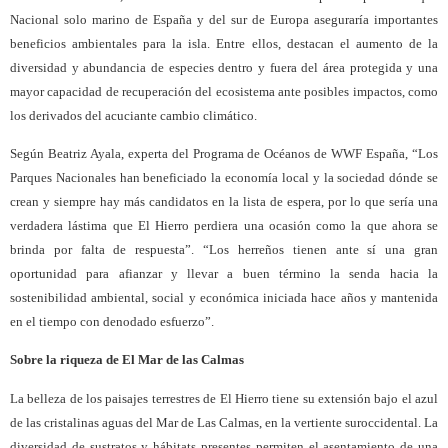
Nacional solo marino de España y del sur de Europa aseguraría importantes
beneficios ambientales para la isla. Entre ellos, destacan el aumento de la
diversidad y abundancia de especies dentro y fuera del área protegida y una
mayor capacidad de recuperación del ecosistema ante posibles impactos, como
los derivados del acuciante cambio climático.
Según Beatriz Ayala, experta del Programa de Océanos de WWF España, “Los
Parques Nacionales han beneficiado la economía local y la sociedad dónde se
crean y siempre hay más candidatos en la lista de espera, por lo que sería una
verdadera lástima que El Hierro perdiera una ocasión como la que ahora se
brinda por falta de respuesta”. “Los herreños tienen ante sí una gran
oportunidad para afianzar y llevar a buen término la senda hacia la
sostenibilidad ambiental, social y económica iniciada hace años y mantenida
en el tiempo con denodado esfuerzo”.
Sobre la riqueza de El Mar de las Calmas
La belleza de los paisajes terrestres de El Hierro tiene su extensión bajo el azul
de las cristalinas aguas del Mar de Las Calmas, en la vertiente suroccidental. La
diversidad de sustratos y hábitats presentes permiten el asentamiento de una