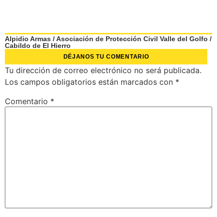
Alpidio Armas
/
Asociación de Protección Civil Valle del Golfo
/
Cabildo de El Hierro
DÉJANOS TU COMENTARIO
Tu dirección de correo electrónico no será publicada.
Los campos obligatorios están marcados con
*
Comentario
*