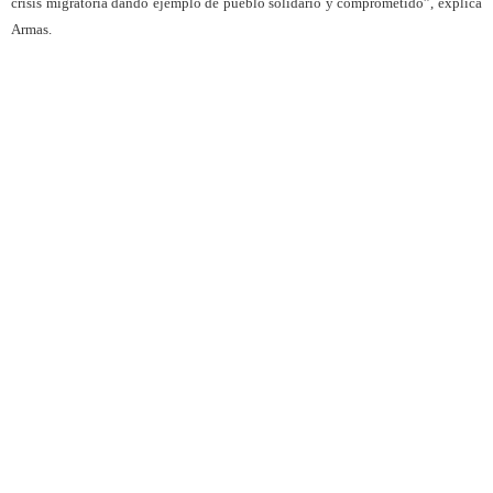
crisis migratoria dando ejemplo de pueblo solidario y comprometido”, explica
Armas.