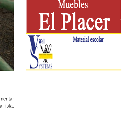
omentar
 isla,