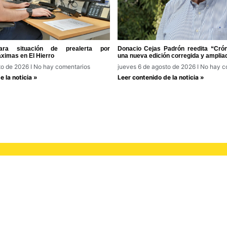
ra situación de prealerta por
Donacio Cejas Padrón reedita “Cróni
ximas en El Hierro
una nueva edición corregida y amplia
to de 2026
No hay comentarios
jueves 6 de agosto de 2026
No hay c
 la noticia »
Leer contenido de la noticia »