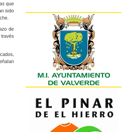
las que
an sido
che.
lazo de
 través
icados,
señalan