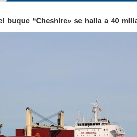
el buque “Cheshire» se halla a 40 mill