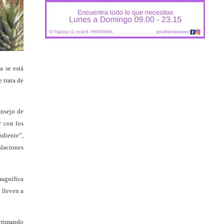
a se está
 trata de
onsejo de
r con los
ndiente”,
alaciones
magnífica
 lleven a
arrimando