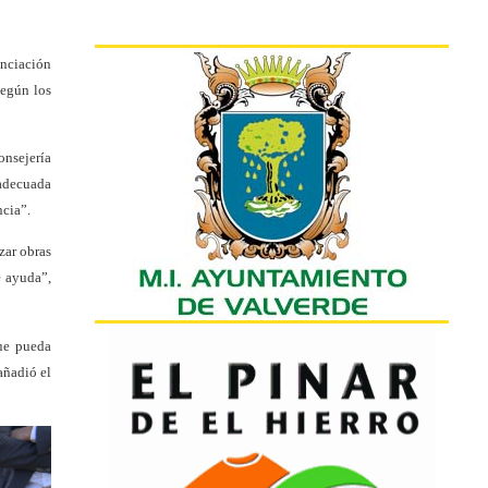
anciación
según los
onsejería
 adecuada
ncia”.
zar obras
e ayuda”,
que pueda
añadió el