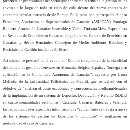
presencia de profesionales del sector que abordarán el tema de la gestión de los
envases a lo largo de todo su ciclo de vida, dentro del nuevo contexto de
economía circular marcado desde Europa. En la mesa han participado: Alonso
Fernández, Asociación de Supermercados de Canarias (ASUICAN); Santiago
Roncero, Asociación Canarias Sostenible y Verde; Tinixara Mesa, Especialista
en Residuos de Ecoembes en Canarias; Jorge Lorenzo, Gerente de Ecovidrio en
Canarias; y Héctor Hernández, Consejero de Medio Ambiente, Residuos y
Reciclaje del Cabildo Insular de El Hierro.
Así mismo, se presentó en el evento el “Estudio comparativo de la viabilidad
del modelo de gestión de envases en Alemania, Bélgica, España y Noruega y su
aplicación en la Comunidad Autónoma de Canarias”, expuesto por Laura
Mellado, de la Universidad Politécnica de Madrid, que se realizó con el
objetivo de “analizar el coste económico y consecuencias medioambientales
de la implantación de un sistema de Depósito, Devolución y Retorno (SDDR)
en cuatro comunidades autónomas”, Cataluña, Canarias, Baleares y Valencia.
En las comunidades españolas informaron que “actualmente se trabaja a través
de los sistemas de gestión de Ecoembes y Ecovidrio” y analizaron en
profundidad el caso de Canarias.