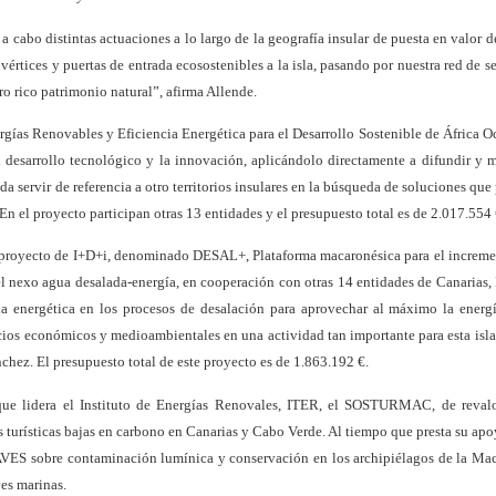
 cabo distintas actuaciones a lo largo de la geografía insular de puesta en valor d
értices y puertas de entrada ecosostenibles a la isla, pasando por nuestra red de s
ro rico patrimonio natural”, afirma Allende.
ías Renovables y Eficiencia Energética para el Desarrollo Sostenible de África O
el desarrollo tecnológico y la innovación, aplicándolo directamente a difundir y m
 servir de referencia a otro territorios insulares en la búsqueda de soluciones que
 En el proyecto participan otras 13 entidades y el presupuesto total es de 2.017.554 
o proyecto de I+D+i, denominado DESAL+, Plataforma macaronésica para el increme
l nexo agua desalada-energía, en cooperación con otras 14 entidades de Canarias,
ia energética en los procesos de desalación para aprovechar al máximo la energ
icios económicos y medioambientales en una actividad tan importante para esta isl
chez. El presupuesto total de este proyecto es de 1.863.192 €.
que lidera el Instituto de Energías Renovales, ITER, el SOSTURMAC, de revalo
s turísticas bajas en carbono en Canarias y Cabo Verde. Al tiempo que presta su apo
NAVES sobre contaminación lumínica y conservación en los archipiélagos de la Ma
ves marinas.