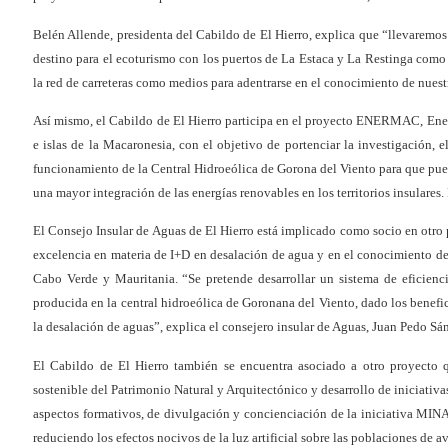
Belén Allende, presidenta del Cabildo de El Hierro, explica que “llevaremos a
destino para el ecoturismo con los puertos de La Estaca y La Restinga como v
la red de carreteras como medios para adentrarse en el conocimiento de nuest
Así mismo, el Cabildo de El Hierro participa en el proyecto ENERMAC, Energ
e islas de la Macaronesia, con el objetivo de portenciar la investigación, 
funcionamiento de la Central Hidroeólica de Gorona del Viento para que pueda
una mayor integración de las energías renovables en los territorios insulares.
El Consejo Insular de Aguas de El Hierro está implicado como socio en otr
excelencia en materia de I+D en desalación de agua y en el conocimiento de
Cabo Verde y Mauritania. “Se pretende desarrollar un sistema de eficienc
producida en la central hidroeólica de Goronana del Viento, dado los benef
la desalación de aguas”, explica el consejero insular de Aguas, Juan Pedo Sán
El Cabildo de El Hierro también se encuentra asociado a otro proyecto 
sostenible del Patrimonio Natural y Arquitectónico y desarrollo de iniciativa
aspectos formativos, de divulgación y concienciación de la iniciativa MI
reduciendo los efectos nocivos de la luz artificial sobre las poblaciones de a