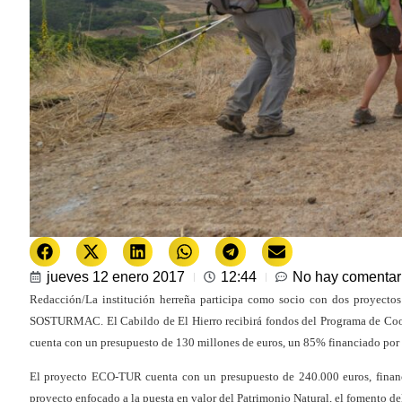
jueves 12 enero 2017
12:44
No hay comentar
Redacción/La institución herreña participa como socio con dos proye
SOSTURMAC. El Cabildo de El Hierro recibirá fondos del Programa de Coo
cuenta con un presupuesto de 130 millones de euros, un 85% financiado po
El proyecto ECO-TUR cuenta con un presupuesto de 240.000 euros, financ
proyecto enfocado a la puesta en valor del Patrimonio Natural, el fomento de