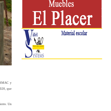
NERMAC y
2020, que
erro. Un