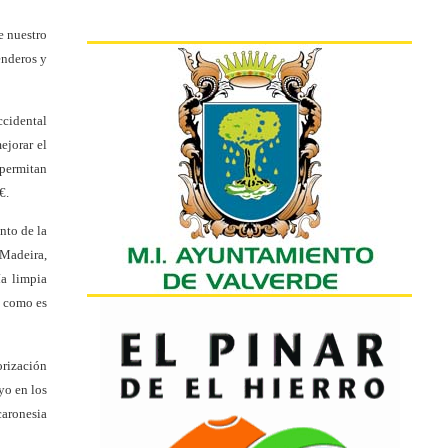
e nuestro
enderos y
ccidental
ejorar el
 permitan
€.
nto de la
 Madeira,
ía limpia
a como es
rización
yo en los
caronesia