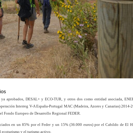
ios
ctos ya aprobados, DESAL+ y ECO-TUR, y otros dos como entidad asociada, E
peración Interreg V-A España-Portugal MAC (Madeira, Azores y Canarias) 2014-
r el Fondo Europeo de Desarrollo Regional FEDER.
iados en un 85% por el Feder y un 15% (36.000 euros) por el Cabildo de El Hi
l ecoturismo y el turismo activo.