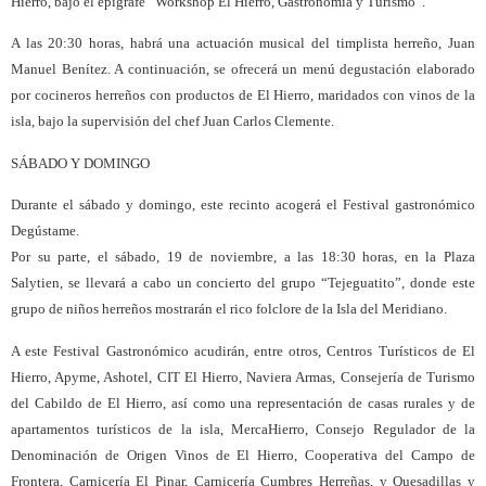
Hierro, bajo el epígrafe “Workshop El Hierro, Gastronomía y Turismo”.
A las 20:30 horas, habrá una actuación musical del timplista herreño, Juan
Manuel Benítez. A continuación, se ofrecerá un menú degustación elaborado
por cocineros herreños con productos de El Hierro, maridados con vinos de la
isla, bajo la supervisión del chef Juan Carlos Clemente.
SÁBADO Y DOMINGO
Durante el sábado y domingo, este recinto acogerá el Festival gastronómico
Degústame.
Por su parte, el sábado, 19 de noviembre, a las 18:30 horas, en la Plaza
Salytien, se llevará a cabo un concierto del grupo “Tejeguatito”, donde este
grupo de niños herreños mostrarán el rico folclore de la Isla del Meridiano.
A este Festival Gastronómico acudirán, entre otros, Centros Turísticos de El
Hierro, Apyme, Ashotel, CIT El Hierro, Naviera Armas, Consejería de Turismo
del Cabildo de El Hierro, así como una representación de casas rurales y de
apartamentos turísticos de la isla, MercaHierro, Consejo Regulador de la
Denominación de Origen Vinos de El Hierro, Cooperativa del Campo de
Frontera, Carnicería El Pinar, Carnicería Cumbres Herreñas, y Quesadillas y