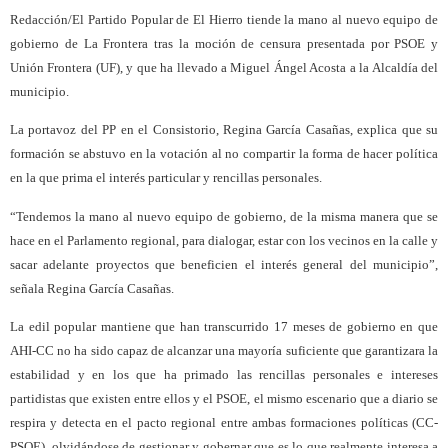
Redacción/El Partido Popular de El Hierro tiende la mano al nuevo equipo de
gobierno de La Frontera tras la moción de censura presentada por PSOE y
Unión Frontera (UF), y que ha llevado a Miguel Ángel Acosta a la Alcaldía del
municipio.
La portavoz del PP en el Consistorio, Regina García Casañas, explica que su
formación se abstuvo en la votación al no compartir la forma de hacer política
en la que prima el interés particular y rencillas personales.
“Tendemos la mano al nuevo equipo de gobierno, de la misma manera que se
hace en el Parlamento regional, para dialogar, estar con los vecinos en la calle y
sacar adelante proyectos que beneficien el interés general del municipio”,
señala Regina García Casañas.
La edil popular mantiene que han transcurrido 17 meses de gobierno en que
AHI-CC no ha sido capaz de alcanzar una mayoría suficiente que garantizara la
estabilidad y en los que ha primado las rencillas personales e intereses
partidistas que existen entre ellos y el PSOE, el mismo escenario que a diario se
respira y detecta en el pacto regional entre ambas formaciones políticas (CC-
PSOE), olvidándose de gestionar y gobernar que es lo que realmente interesa a