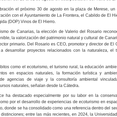
lebración el próximo 30 de agosto en la plaza de Merese, un
ión con el Ayuntamiento de La Frontera, el Cabildo de El Hie
ida (DOP) Vinos de El Hierro.
ismo de Canarias, la elección de Valerio del Rosario recon
ible, la valorización del patrimonio natural y cultural de Canari
ector primario. Del Rosario es CEO, promotor y director de El
 desarrollar proyectos relacionados con la naturaleza, el 
os como el ecoturismo, el turismo rural, la educación ambien
ntos en espacios naturales, la formación turística y ambien
 de agencias de viaje y la consultoría ambiental vinculad
ecursos naturales, señalan desde la Cátedra.
ce ha destacado especialmente por su labor en la conserva
sí como por el desarrollo de experiencias de ecoturismo en espa
no, donde se ha consolidado como una referencia dentro del sec
 distinciones; entre las más recientes, en 2024, la Universida