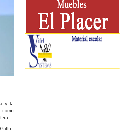
a y la
, como
tera.
 Golfo.