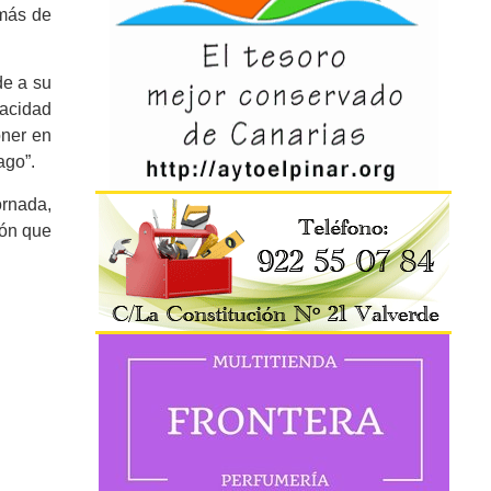
 más de
de a su
pacidad
oner en
ago”.
ornada,
ión que