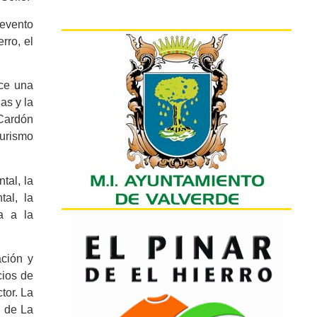
 evento
rro, el
oce una
as y la
 Cardón
turismo
tal, la
tal, la
a a la
ción y
cios de
tor. La
d de La