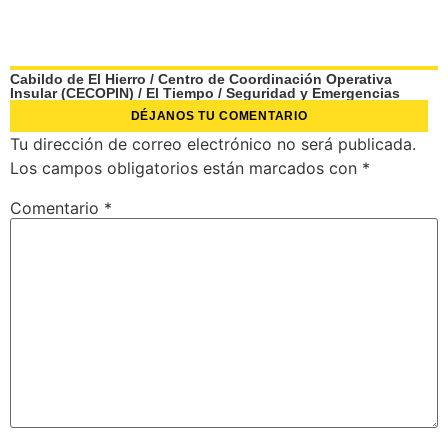
Cabildo de El Hierro
/
Centro de Coordinación Operativa
Insular (CECOPIN)
/
El Tiempo
/
Seguridad y Emergencias
DÉJANOS TU COMENTARIO
Tu dirección de correo electrónico no será publicada.
Los campos obligatorios están marcados con
*
Comentario
*