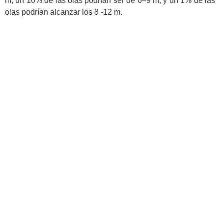
m; un 10% de las olas podrían ser de 6–9 m; y un 1% de las
olas podrían alcanzar los 8 -12 m.