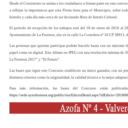
Desde el Consistorio se anima a los ciudadanos a formar parte en esta convoc
a reflejar la importancia que esta Fiesta tiene para el Municipio; sobre t
herreño y cada día más cerca de ser declarado Bien de Interés Cultural.
El periodo de recepción de los trabajos será del 18 de enero de 2016 al 28
Ayuntamiento de La Frontera, sito en la calle La Corredera nº 10 CP 38911, 
Las personas que quieran participar podrán hacerlo hasta con un máximo de
papel como en digital. Este último en JPEG con una resolución mínima de 300
La Frontera 2017” y “El Futuro”.
Las bases que rigen este Concurso establecen un único ganador, con un pre
distintos criterios como la originalidad, la calidad técnica o la mejor adaptac
Para más información, las bases del Concurso están publicad
https://sede.aytofrontera.org/public/tea/EdictoDetail.aspx?idEdicto=20160