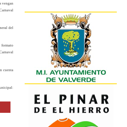
os vengan
 Carnaval
neral del
n formato
“Carnaval
en cuenta
icipal: