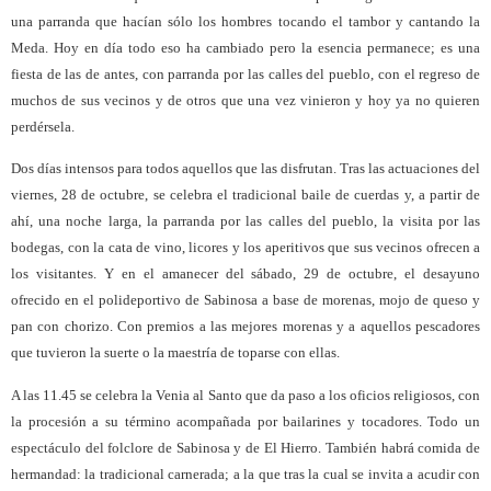
una parranda que hacían sólo los hombres tocando el tambor y cantando la
Meda. Hoy en día todo eso ha cambiado pero la esencia permanece; es una
fiesta de las de antes, con parranda por las calles del pueblo, con el regreso de
muchos de sus vecinos y de otros que una vez vinieron y hoy ya no quieren
perdérsela.
Dos días intensos para todos aquellos que las disfrutan. Tras las actuaciones del
viernes, 28 de octubre, se celebra el tradicional baile de cuerdas y, a partir de
ahí, una noche larga, la parranda por las calles del pueblo, la visita por las
bodegas, con la cata de vino, licores y los aperitivos que sus vecinos ofrecen a
los visitantes. Y en el amanecer del sábado, 29 de octubre, el desayuno
ofrecido en el polideportivo de Sabinosa a base de morenas, mojo de queso y
pan con chorizo. Con premios a las mejores morenas y a aquellos pescadores
que tuvieron la suerte o la maestría de toparse con ellas.
A las 11.45 se celebra la Venia al Santo que da paso a los oficios religiosos, con
la procesión a su término acompañada por bailarines y tocadores. Todo un
espectáculo del folclore de Sabinosa y de El Hierro. También habrá comida de
hermandad: la tradicional carnerada; a la que tras la cual se invita a acudir con