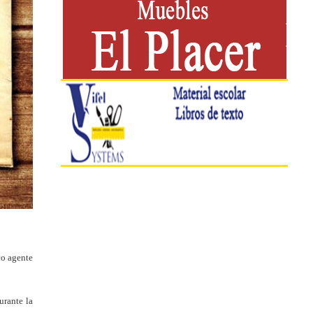
co agente
urante la